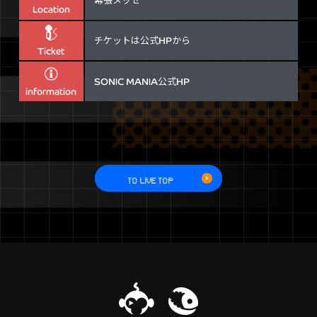
Location
チケットは公式HPから
Ticket
SONIC MANIA公式HP
information
TO LIVE TOP