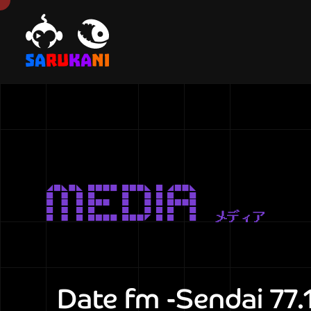
MEDIA
メディア
Date fm -Sendai 7