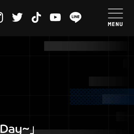
l Day~」