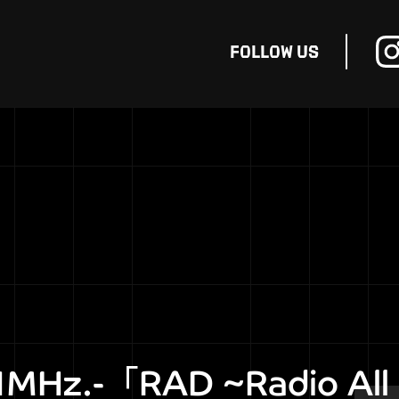
FOLLOW
US
7.1MHz.-「RAD ~Radio Al