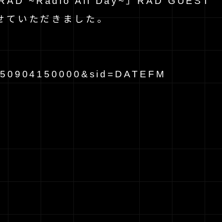
 「RAD ~Radio All Day~」RAD GUEST
演させていただきました。
20250904150000&sid=DATEFM