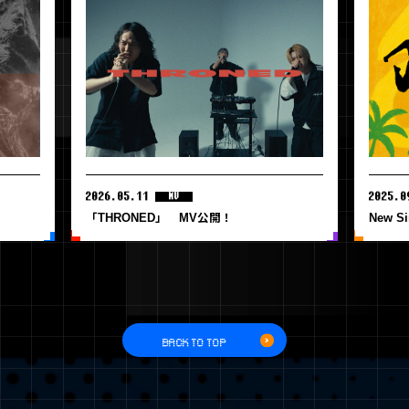
2026.05.11
2025.0
MV
「THRONED」 MV公開！
New S
BACK TO TOP