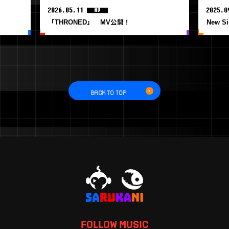
2026.05.11
2025.0
MV
「THRONED」 MV公開！
New S
BACK TO TOP
FOLLOW MUSIC